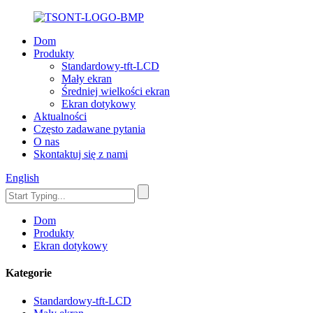
Dom
Produkty
Standardowy-tft-LCD
Mały ekran
Średniej wielkości ekran
Ekran dotykowy
Aktualności
Często zadawane pytania
O nas
Skontaktuj się z nami
English
Dom
Produkty
Ekran dotykowy
Kategorie
Standardowy-tft-LCD