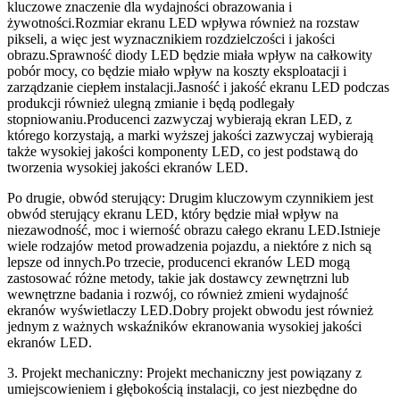
kluczowe znaczenie dla wydajności obrazowania i
żywotności.Rozmiar ekranu LED wpływa również na rozstaw
pikseli, a więc jest wyznacznikiem rozdzielczości i jakości
obrazu.Sprawność diody LED będzie miała wpływ na całkowity
pobór mocy, co będzie miało wpływ na koszty eksploatacji i
zarządzanie ciepłem instalacji.Jasność i jakość ekranu LED podczas
produkcji również ulegną zmianie i będą podlegały
stopniowaniu.Producenci zazwyczaj wybierają ekran LED, z
którego korzystają, a marki wyższej jakości zazwyczaj wybierają
także wysokiej jakości komponenty LED, co jest podstawą do
tworzenia wysokiej jakości ekranów LED.
Po drugie, obwód sterujący: Drugim kluczowym czynnikiem jest
obwód sterujący ekranu LED, który będzie miał wpływ na
niezawodność, moc i wierność obrazu całego ekranu LED.Istnieje
wiele rodzajów metod prowadzenia pojazdu, a niektóre z nich są
lepsze od innych.Po trzecie, producenci ekranów LED mogą
zastosować różne metody, takie jak dostawcy zewnętrzni lub
wewnętrzne badania i rozwój, co również zmieni wydajność
ekranów wyświetlaczy LED.Dobry projekt obwodu jest również
jednym z ważnych wskaźników ekranowania wysokiej jakości
ekranów LED.
3. Projekt mechaniczny: Projekt mechaniczny jest powiązany z
umiejscowieniem i głębokością instalacji, co jest niezbędne do