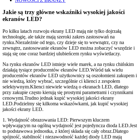
NOWOŚCI Z BRANŻY
Jakie są trzy główne wskaźniki wysokiej jakości
ekranów LED?
Po kilku latach rozwoju ekrany LED mają nie tylko dojrzałą
technologię, ale także mają szeroki zakres zastosowań na
rynku.Niezależnie od tego, czy dzieje się to wewnątrz, czy na
zewnątrz, zastosowanie ekranów LED można zobaczyć wszędzie i
stają się one coraz bardziej ulubieńcem rynku wyświetlaczy.
Na rynku ekranów LED istnieje wiele marek, a na rynku chińskim
działają tysiące producentów ekranów LED.Wśród tak wielu
producentów ekranów LED użytkownicy są oszołomieni zakupem i
nie wiedzą, który wybrać, szczególnie ci klienci z zespołem
selektywnym.Klienci niewiele wiedzą o ekranach LED, dlatego
przy zakupie często kierują się prostymi parametrami i czynnikami
cenowymi.Trudno jednak kupić wysokiej jakości ekrany
LED.Podzielmy się kilkoma wskazówkami, jak kupić wysokiej
jakości ekrany LED.
1. Wydajność obrazowania LED: Pierwszym kluczem
wpływającym na ogólną wydajność jest pojedyncza dioda LED.Jest
to podstawowa jednostka, z której składa się cały obraz.Dlatego
spójność, stabilność i niezawodność każdej diody LED mają