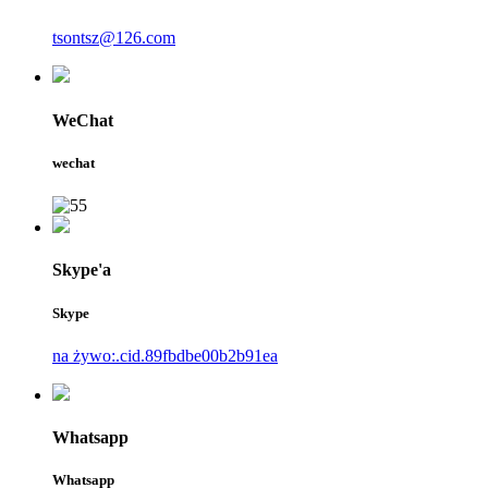
tsontsz@126.com
WeChat
wechat
Skype'a
Skype
na żywo:.cid.89fbdbe00b2b91ea
Whatsapp
Whatsapp