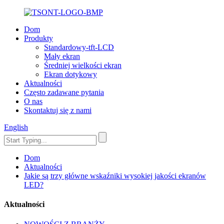
Dom
Produkty
Standardowy-tft-LCD
Mały ekran
Średniej wielkości ekran
Ekran dotykowy
Aktualności
Często zadawane pytania
O nas
Skontaktuj się z nami
English
Dom
Aktualności
Jakie są trzy główne wskaźniki wysokiej jakości ekranów
LED?
Aktualności