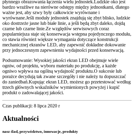
płynnego obrazowania łączenia wielu jednostek.Ludzkie oko jest
bardzo wrażliwe na nierówne odstępy między jednostkami, dlatego
ważne jest, aby szwy były całkowicie wyrównane i
wyrównane.Jeśli moduły jednostek znajdują się zbyt blisko, ludzkie
oko dostrzeże jasne lub białe linie, a jeśli będą zbyt daleko, dojdą
czarne lub czarne linie.Ze względów serwisowych coraz
popularniejsza staje się konserwacja wstępna pojedynczego modułu,
co stawia również większe wymagania dotyczące konstrukcji
mechanicznej ekranów LED, aby zapewnić dokładne dokowanie
przy jednoczesnym zapewnieniu wydajności przed konserwacją.
Podsumowanie: Wysokiej jakości ekran LED obejmuje wiele
ogniw, od projektu, wyboru materiału po produkcję, a każde
ogniwo wpływa na ogólną wydajność produktu.O sukcesie lub
porażce decydują tak zwane szczegóły i nie należy tu dopuszczać
do zaniedbań.Kupując ekran LED, możesz go przetestować według
trzech głównych wskaźników wymienionych powyżej i kupić
produkt o zadowalającej jakości.
Czas publikacji: 8 lipca 2020 r
Aktualności
nasz ślad, przywództwo, innowacje, produkty